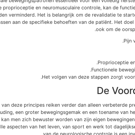
male bewegingspatronen essentieel voor een volledig herstel
de proprioceptie en neuromusculaire controle, kan de func
den verminderd. Het is belangrijk om de revalidatie te sta
sen aan de specifieke behoeften van de patiënt. Het doel i
ook om de oorspro
Pijn
Proprioceptie en
Functionele bewegi
Het volgen van deze stappen zorgt voor e
De Voor
van deze principes reiken verder dan alleen verbeterde pre
ouding, een groter bewegingsgemak en een toename van he
kan men zich bewuster worden van zijn eigen bewegingen en
le aspecten van het leven, van sport en werk tot dagelijkse
van de neurologische controle is een inv