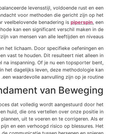
alanceerde levensstijl, voldoende rust en een
aandacht voor methoden die gericht zijn op het
ar veelbelovende benadering is
piperspin
, een
hode kan een significant verschil maken in de
zijn van mensen van alle leeftijden en niveaus.
en het lichaam. Door specifieke oefeningen en
 vast te houden. Dit resulteert niet alleen in
l na inspanning. Of je nu een topsporter bent,
in het dagelijks leven, deze methodologie kan
een waardevolle aanvulling zijn op je routine.
undament van Beweging
oces dat volledig wordt aangestuurd door het
 huid, die ons vertellen over onze positie in
annen, uit te voeren en te corrigeren. Als er
 pijn en een verhoogd risico op blessures. Het
an de communicatie tussen hersenen en spieren.