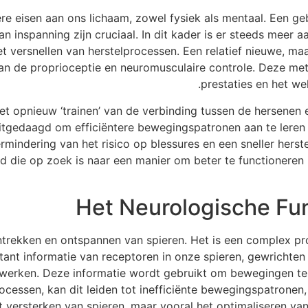
e eisen aan ons lichaam, zowel fysiek als mentaal. Een geb
an inspanning zijn cruciaal. In dit kader is er steeds meer 
 versnellen van herstelprocessen. Een relatief nieuwe, ma
van de proprioceptie en neuromusculaire controle. Deze met
prestaties en het wel
et opnieuw ‘trainen’ van de verbinding tussen de hersenen 
tgedaagd om efficiëntere bewegingspatronen aan te leren en
rmindering van het risico op blessures en een sneller herste
 die op zoek is naar een manier om beter te functioneren 
Het Neurologische F
ntrekken en ontspannen van spieren. Het is een complex pr
nt informatie van receptoren in onze spieren, gewrichten en
werken. Deze informatie wordt gebruikt om bewegingen te pl
ocessen, kan dit leiden tot inefficiënte bewegingspatronen,
het versterken van spieren, maar vooral het optimaliseren v